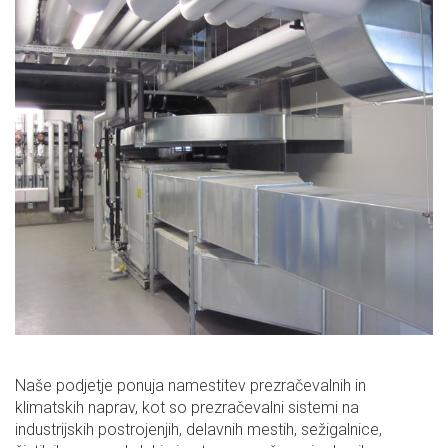
Naše podjetje ponuja namestitev prezračevalnih in
klimatskih naprav, kot so prezračevalni sistemi na
industrijskih postrojenjih, delavnih mestih, sežigalnice,