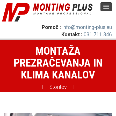
Pomoč :
info@monting-plus.eu
Kontakt :
031 711 346
MONTAŽA
PREZRAČEVANJA IN
KLIMA KANALOV
|
Storitev
|