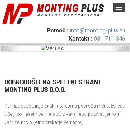
Pomoč :
info@monting-plus.eu
Kontakt :
031 711 346
DOBRODOŠLI NA SPLETNI STRANI
MONTING PLUS D.O.O.
Ker nas povezujejo enaki interesi na področju montaže, vas
v želji po našem partnerstvu z vami, lepo pozdravljamo in
vam želimo prijetno brskanje še naprej.